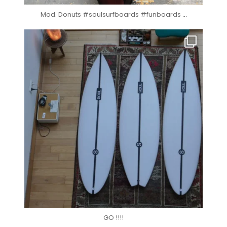
Mod. Donuts #soulsurfboards #funboards
...
soul_surfboards
Oct 29
GO !!!!