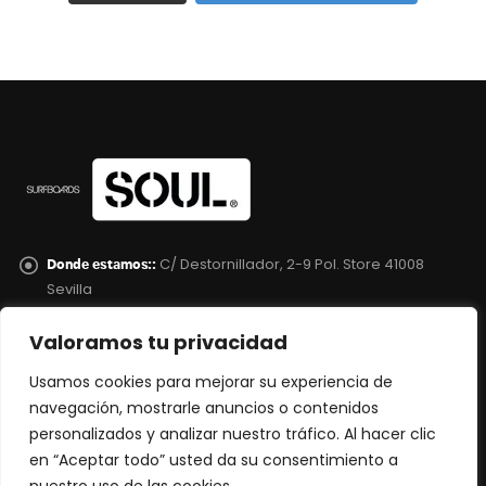
C/ Destornillador, 2-9 Pol. Store 41008
Donde estamos::
Sevilla
625 04 67 35
Teléfono::
Valoramos tu privacidad
info@soulsurfboard.com
Email:
Usamos cookies para mejorar su experiencia de
lunes a viernes de 8:00 AM a 15:00 PM
Horario de atención::
navegación, mostrarle anuncios o contenidos
personalizados y analizar nuestro tráfico. Al hacer clic
INFORMACIÓN
en “Aceptar todo” usted da su consentimiento a