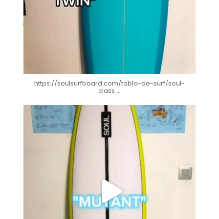
https://soulsurfboard.com/tabla-de-surf/soul-
class
...
soul_surfboards
Nov 10