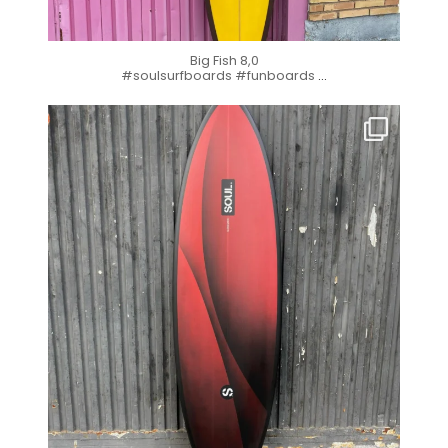
Big Fish 8,0
#soulsurfboards #funboards
...
soul_surfboards
Nov 4