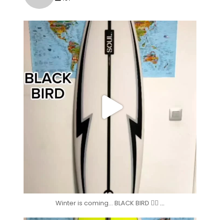
soul_surfboards
Dic 2
Winter is coming... BLACK BIRD 🏄🏽
...