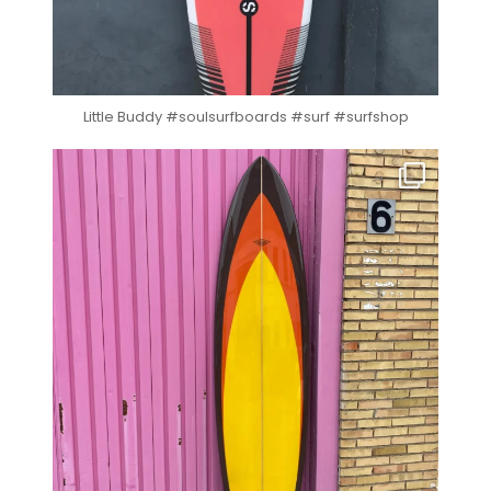
Little Buddy #soulsurfboards #surf #surfshop
soul_surfboards
Nov 5