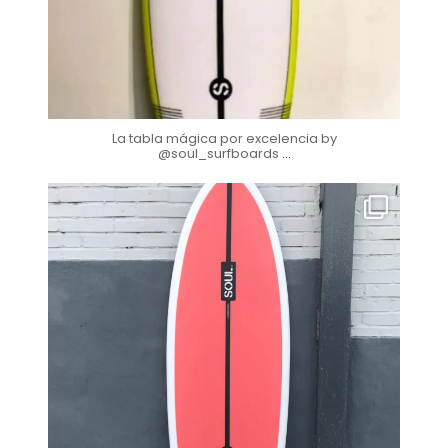
La tabla mágica por excelencia by
@soul_surfboards
...
soul_surfboards
Nov 7