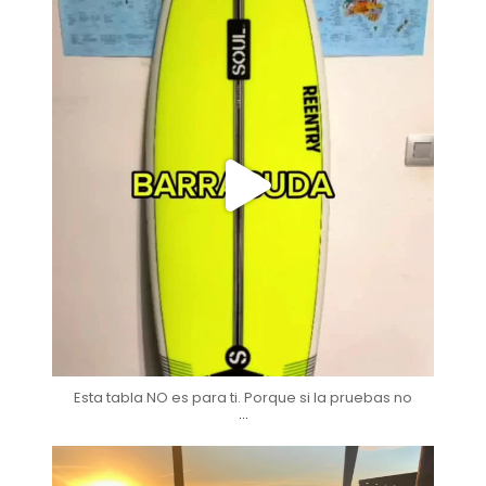
soul_surfboards
Nov 28
Esta tabla NO es para ti. Porque si la pruebas no
...
soul_surfboards
Nov 25