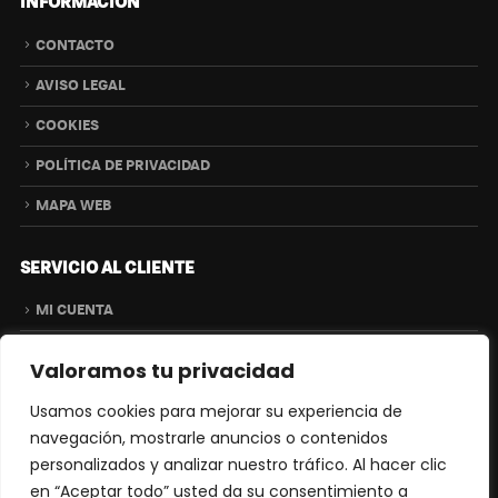
INFORMACIÓN
CONTACTO
AVISO LEGAL
COOKIES
POLÍTICA DE PRIVACIDAD
MAPA WEB
SERVICIO AL CLIENTE
MI CUENTA
ENVÍOS
Valoramos tu privacidad
DEVOLUCIONES
Usamos cookies para mejorar su experiencia de
CONDICIONES
navegación, mostrarle anuncios o contenidos
personalizados y analizar nuestro tráfico. Al hacer clic
CONTACTO
en “Aceptar todo” usted da su consentimiento a