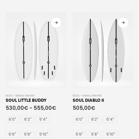
SOUL - SMALL WAVES
SOUL - SMALL WAVES
SOUL LITTLE BUDDY
SOUL DIABLO II
530,00
€
-
555,00
€
505,00
€
6'0"
6'2"
5'4"
6'0"
6'2"
5'4"
5'6"
5'8"
5'10"
5'6"
5'8"
5'10"