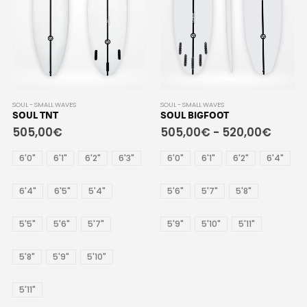
SOUL - SMALL WAVES
SOUL - SMALL WAVES
SOUL TNT
SOUL BIGFOOT
505,00
€
505,00
€
-
520,00
€
6'0"
6'1"
6'2"
6'3"
6'0"
6'1"
6'2"
6'4"
6'4"
6'5"
5'4"
5'6"
5'7"
5'8"
5'5"
5'6"
5'7"
5'9"
5'10"
5'11"
5'8"
5'9"
5'10"
5'11"