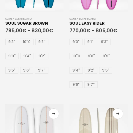
SOUL - LONGBOARD
SOUL - LONGBOARD
SOUL SUGAR BROWN
SOUL EASY RIDER
795,00
€
-
830,00
€
770,00
€
-
805,00
€
9'3"
10''0
9'8''
9'0"
9'1"
9'3"
9'9''
9'4"
9'2"
10''0
9'8''
9'9''
9'5"
9'6"
9'7''
9'4"
9'2"
9'5"
9'6"
9'7''