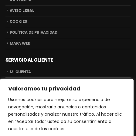
AVISO LEGAL
COOKIES
POLÍTICA DE PRIVACIDAD
MAPA WEB
SERVICIO AL CLIENTE
MI CUENTA
ENVÍOS
Valoramos tu privacidad
DEVOLUCIONES
Usamos cookies para mejorar su experiencia de
CONDICIONES
navegación, mostrarle anuncios o contenidos
personalizados y analizar nuestro tráfico. Al hacer clic
CONTACTO
en “Aceptar todo” usted da su consentimiento a
nuestro uso de las cookies.