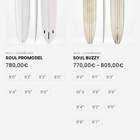
SOUL - LONGBOARD
SOUL - LONGBOARD
SOUL PROMODEL
SOUL BUZZY
780,00
€
770,00
€
-
805,00
€
9'0"
9'1"
9'2"
9'3"
9'0"
9'1"
9'3"
9'4"
9'5"
9'6"
10''0
9'8''
9'9''
9'4"
9'2"
9'5"
9'6"
9'7''