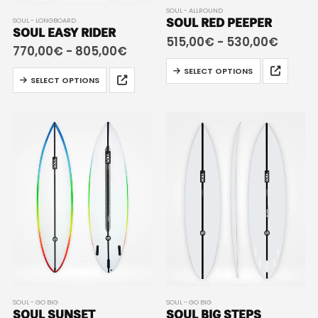
SOUL - ALLROUND
SOUL - LONGBOARD
SOUL RED PEEPER
SOUL EASY RIDER
515,00
€
-
530,00
€
770,00
€
-
805,00
€
SELECT OPTIONS
SELECT OPTIONS
SOUL - GO BIG
SOUL - GO BIG
SOUL SUNSET
SOUL BIG STEPS