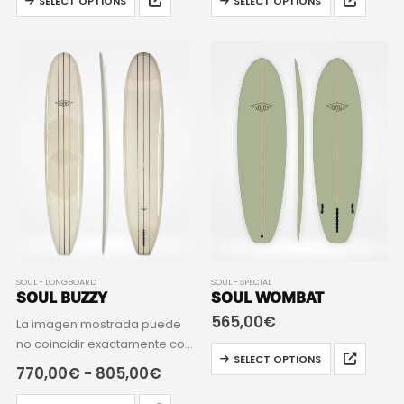
SELECT OPTIONS
SELECT OPTIONS
SOUL - LONGBOARD
SOUL - SPECIAL
SOUL BUZZY
SOUL WOMBAT
565,00
€
La imagen mostrada puede
no coincidir exactamente con
SELECT OPTIONS
el modelo indicado.
770,00
€
-
805,00
€