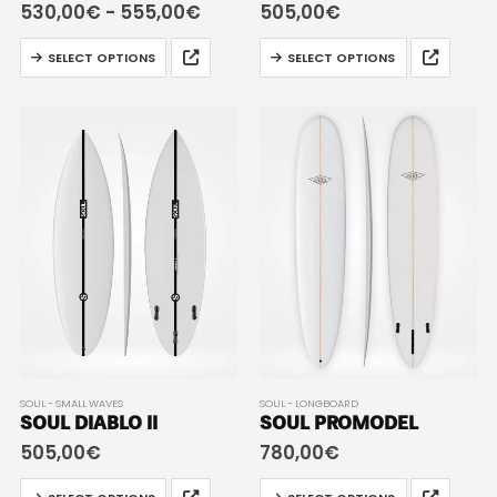
530,00
€
-
555,00
€
505,00
€
SELECT OPTIONS
SELECT OPTIONS
SOUL - SMALL WAVES
SOUL - LONGBOARD
SOUL DIABLO II
SOUL PROMODEL
505,00
€
780,00
€