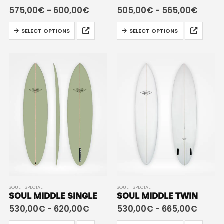
575,00
€
-
600,00
€
505,00
€
-
565,00
€
SELECT OPTIONS
SELECT OPTIONS
SOUL - SPECIAL
SOUL - SPECIAL
SOUL MIDDLE SINGLE
SOUL MIDDLE TWIN
530,00
€
-
620,00
€
530,00
€
-
665,00
€